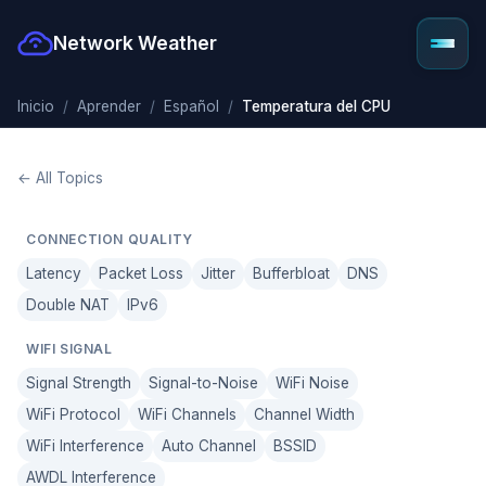
Network Weather
Inicio
Aprender
Español
Temperatura del CPU
← All Topics
CONNECTION QUALITY
Latency
Packet Loss
Jitter
Bufferbloat
DNS
Double NAT
IPv6
WIFI SIGNAL
Signal Strength
Signal-to-Noise
WiFi Noise
WiFi Protocol
WiFi Channels
Channel Width
WiFi Interference
Auto Channel
BSSID
AWDL Interference