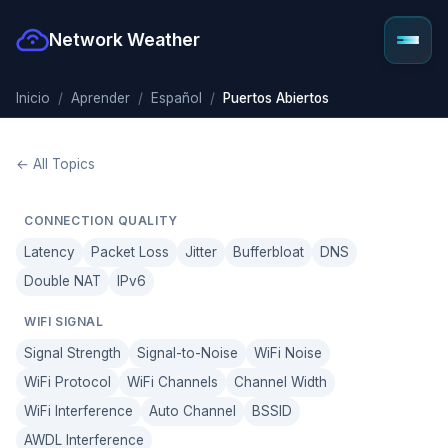
Network Weather
Inicio
Aprender
Español
Puertos Abiertos
← All Topics
CONNECTION QUALITY
Latency
Packet Loss
Jitter
Bufferbloat
DNS
Double NAT
IPv6
WIFI SIGNAL
Signal Strength
Signal-to-Noise
WiFi Noise
WiFi Protocol
WiFi Channels
Channel Width
WiFi Interference
Auto Channel
BSSID
AWDL Interference