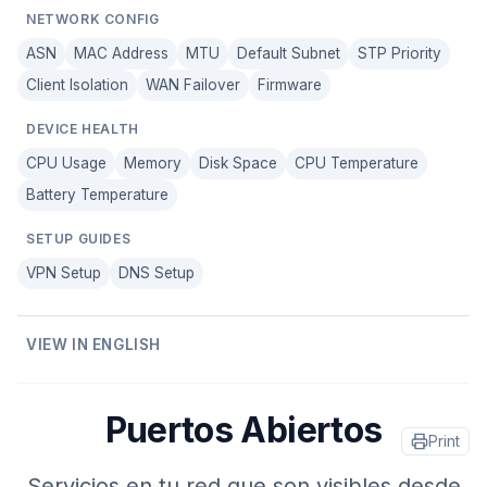
NETWORK CONFIG
ASN
MAC Address
MTU
Default Subnet
STP Priority
Client Isolation
WAN Failover
Firmware
DEVICE HEALTH
CPU Usage
Memory
Disk Space
CPU Temperature
Battery Temperature
SETUP GUIDES
VPN Setup
DNS Setup
VIEW IN ENGLISH
Puertos Abiertos
Print
Servicios en tu red que son visibles desde