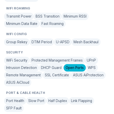
WIFI ROAMING
Transmit Power
BSS Transition
Minimum RSSI
Minimum Data Rate
Fast Roaming
WIFI CONFIG
Group Rekey
DTIM Period
U-APSD
Mesh Backhaul
SECURITY
WiFi Security
Protected Management Frames
UPnP
Intrusion Detection
DHCP Guard
Open Ports
WPS
Remote Management
SSL Certificate
ASUS AiProtection
ASUS AiCloud
PORT & CABLE HEALTH
Port Health
Slow Port
Half Duplex
Link Flapping
SFP Fault