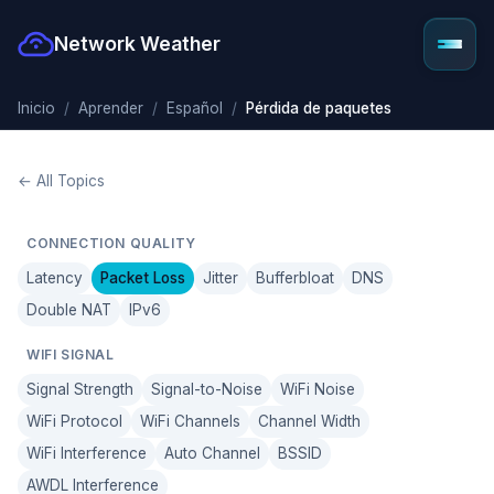
Network Weather
Inicio
Aprender
Español
Pérdida de paquetes
← All Topics
CONNECTION QUALITY
Latency
Packet Loss
Jitter
Bufferbloat
DNS
Double NAT
IPv6
WIFI SIGNAL
Signal Strength
Signal-to-Noise
WiFi Noise
WiFi Protocol
WiFi Channels
Channel Width
WiFi Interference
Auto Channel
BSSID
AWDL Interference