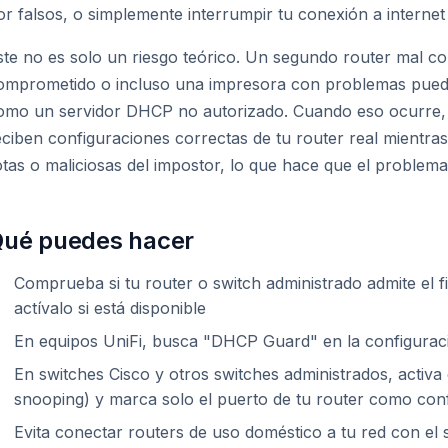
or falsos, o simplemente interrumpir tu conexión a interne
ste no es solo un riesgo teórico. Un segundo router mal con
omprometido o incluso una impresora con problemas pued
omo un servidor DHCP no autorizado. Cuando eso ocurre, a
eciben configuraciones correctas de tu router real mientra
otas o maliciosas del impostor, lo que hace que el problema 
ué puedes hacer
Comprueba si tu router o switch administrado admite el
actívalo si está disponible
En equipos UniFi, busca "DHCP Guard" en la configuraci
En switches Cisco y otros switches administrados, activ
snooping) y marca solo el puerto de tu router como conf
Evita conectar routers de uso doméstico a tu red con el 