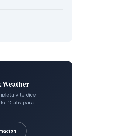
k Weather
leta y te dice
o. Gratis para
rmacion