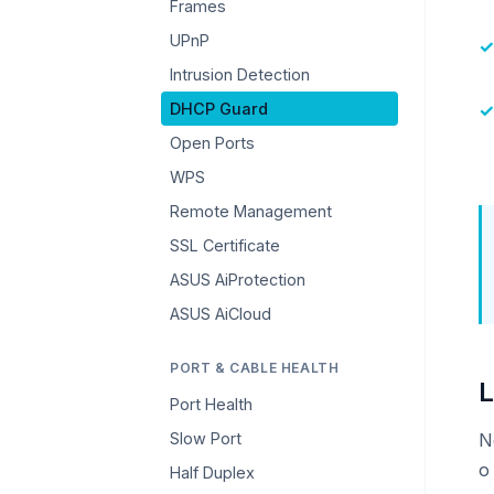
Frames
UPnP
Intrusion Detection
DHCP Guard
Open Ports
WPS
Remote Management
SSL Certificate
ASUS AiProtection
ASUS AiCloud
PORT & CABLE HEALTH
L
Port Health
Slow Port
N
o
Half Duplex