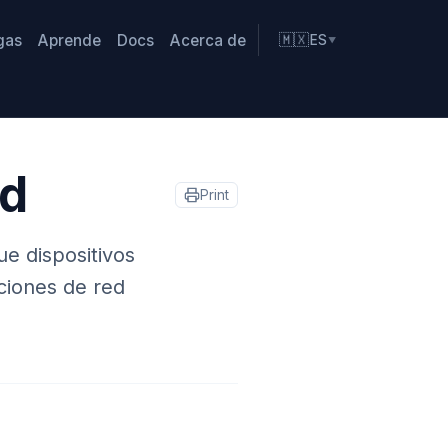
gas
Aprende
Docs
Acerca de
🇲🇽
ES
▼
d
Print
e dispositivos
ciones de red