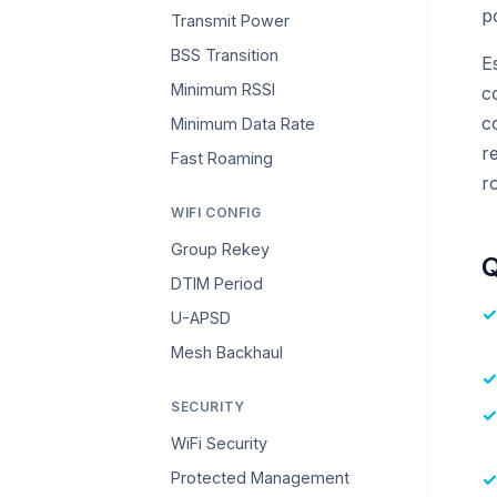
p
Transmit Power
BSS Transition
E
Minimum RSSI
c
c
Minimum Data Rate
r
Fast Roaming
r
WIFI CONFIG
Group Rekey
Q
DTIM Period
U-APSD
Mesh Backhaul
SECURITY
WiFi Security
Protected Management