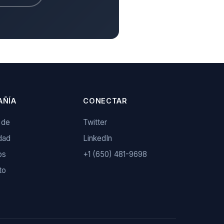
AÑÍA
CONECTAR
 de
Twitter
dad
LinkedIn
os
+1 (650) 481-9698
to