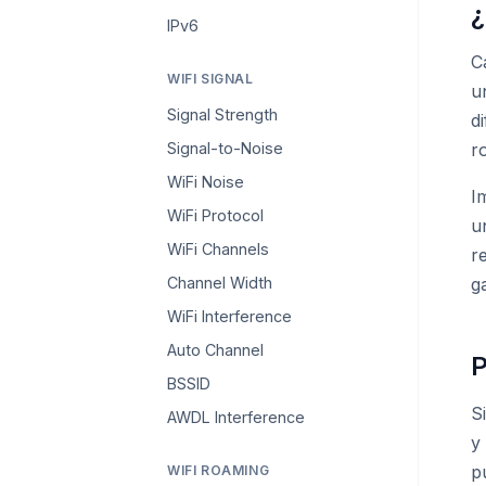
¿
IPv6
C
WIFI SIGNAL
u
Signal Strength
d
Signal-to-Noise
r
WiFi Noise
I
WiFi Protocol
u
WiFi Channels
r
Channel Width
g
WiFi Interference
Auto Channel
P
BSSID
S
AWDL Interference
y
p
WIFI ROAMING